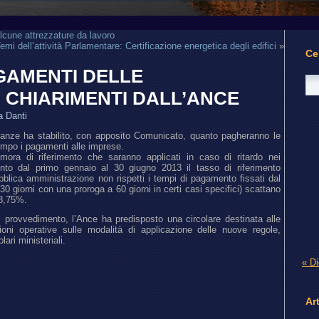
lcune attrezzature da lavoro
emi dell’attività Parlamentare: Certificazione energetica degli edifici
»
Ce
AGAMENTI DELLE
I CHIARIMENTI DALL’ANCE
a Danti
inanze ha stabilito, con apposito Comunicato, quanto pagheranno le
empo i pagamenti alle imprese.
i mora di riferimento che saranno applicati in caso di ritardo nei
mento dal primo gennaio al 30 giugno 2013 il tasso di riferimento
lica amministrazione non rispetti i tempi di pagamento fissati dal
30 giorni con una proroga a 60 giorni in certi casi specifici) scattano
’8,75%.
el provvedimento, l’Ance ha predisposto una circolare destinata alle
oni operative sulle modalità di applicazione delle nuove regole,
lari ministeriali.
« Di
Art