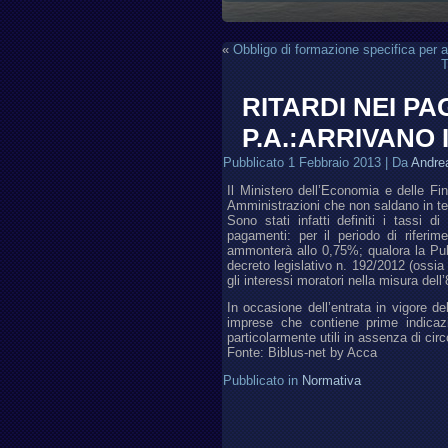
«
Obbligo di formazione specifica per a
T
RITARDI NEI P
P.A.:ARRIVANO 
Pubblicato
1 Febbraio 2013
|
Da
Andre
Il Ministero dell’Economia e delle F
Amministrazioni che non saldano in t
Sono stati infatti definiti i tassi d
pagamenti: per il periodo di riferi
ammonterà allo 0,75%; qualora la Pubb
decreto legislativo n. 192/2012 (ossia 
gli interessi moratori nella misura dell
In occasione dell’entrata in vigore d
imprese che contiene prime indicazi
particolarmente utili in assenza di circo
Fonte: Biblus-net by Acca
Pubblicato in
Normativa