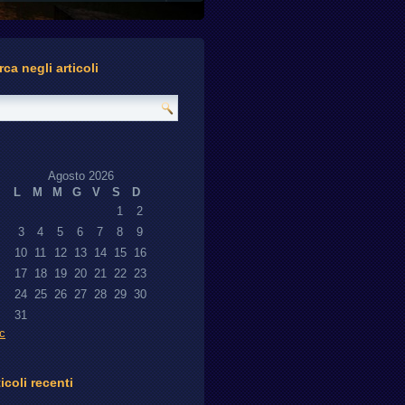
rca negli articoli
Agosto 2026
L
M
M
G
V
S
D
1
2
3
4
5
6
7
8
9
10
11
12
13
14
15
16
17
18
19
20
21
22
23
24
25
26
27
28
29
30
31
c
icoli recenti