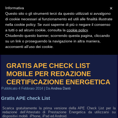
ANDREA DANTI
×
Informativa
Questo sito o gli strumenti terzi da questo utilizzati si avvalgono
GEOMETRA – FIRENZE
di cookie necessari al funzionamento ed utili alle finalità illustrate
nella cookie policy. Se vuoi saperne di più o negare il consenso
a tutti o ad alcuni cookie, consulta la
cookie policy
.
Chiudendo questo banner, scorrendo questa pagina, cliccando
su un link o proseguendo la navigazione in altra maniera,
SOFTWARE
acconsenti all’uso dei cookie.
GRATIS APE CHECK LIST
MOBILE PER REDAZIONE
CERTIFICAZIONE ENERGETICA
Pubblicato
4 Febbraio 2014
|
Da
Andrea Danti
Gratis APE check List
Scarica gratuitamente la prima versione della APE Check List per la
redazione dell’Attestato di Prestazione Energetica da utilizzarsi su
dispositivi mobili iPhone, iPad ed Android.